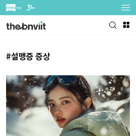
Skip
to
content
#설맹증 증상