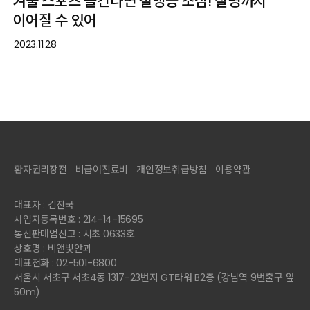
겨울 스포츠 즐긴다면 설맹증 조심! 실명까지
이어질 수 있어
2023.11.28
환자권리장전
비급여진료비
개인정보취급방침
이용약관
대표자 : 김진국
사업자등록번호 : 214-14-15695
통신판매업신고 : 서초 0633호
상호명 : 비앤빛안과
대표전화 : 02-501-6800
서울시 서초구 서초4동 1317-23번지 GT타워 B2층 (강남역 9번출구 앞
50m)