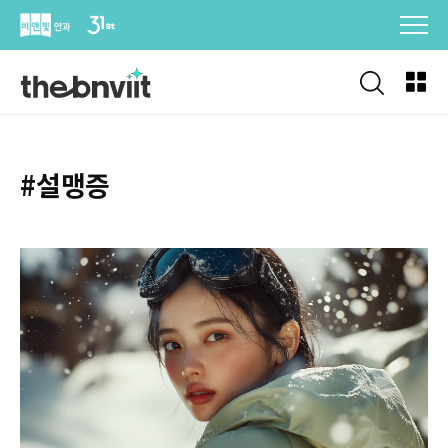
Skip
to
content
#설맹증