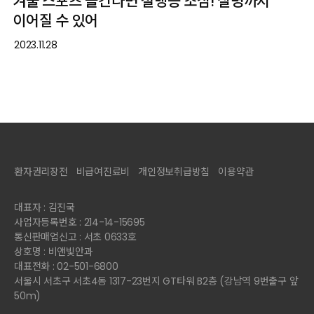
겨울 스포츠 즐긴다면 설맹증 조심! 실명까지
이어질 수 있어
2023.11.28
환자권리장전
비급여진료비
개인정보취급방침
이용약관
대표자 : 김진국
사업자등록번호 : 214-14-15695
통신판매업신고 : 서초 0633호
상호명 : 비앤빛안과
대표전화 : 02-501-6800
서울시 서초구 서초4동 1317-23번지 GT타워 B2층 (강남역 9번출구 앞
50m)