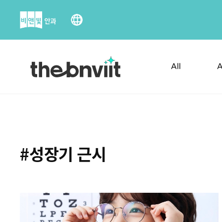
Skip
to
content
All
A
#성장기 근시