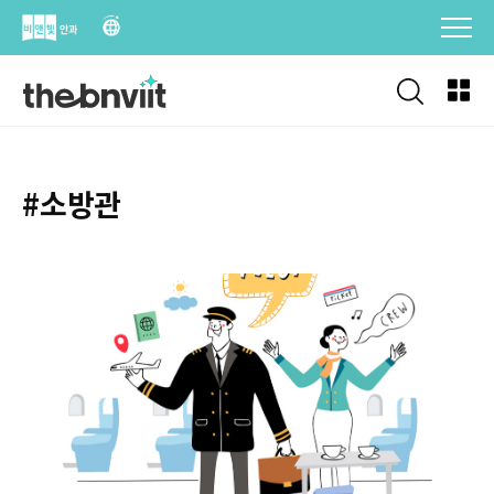
Skip
to
content
#소방관