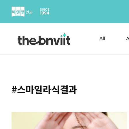
Skip
to
content
All
A
#스마일라식결과