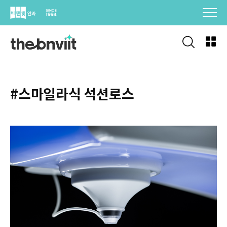
Skip
to
content
#스마일라식 석션로스