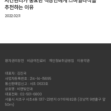
시간관리가 중요한 직장인에게 스마일라식을
추천하는 이유
2022.02.11
환자권리장전
비급여진료비
개인정보취급방침
이용약관
대표자 : 김진국
사업자등록번호 : 214-14-15695
통신판매업신고 : 서초 0633호
상호명 : 비앤빛안과
대표전화 : 02-501-6800
서울시 서초구 서초4동 1317-23번지 GT타워 B2층 (강남역 9번출구 앞
50m)