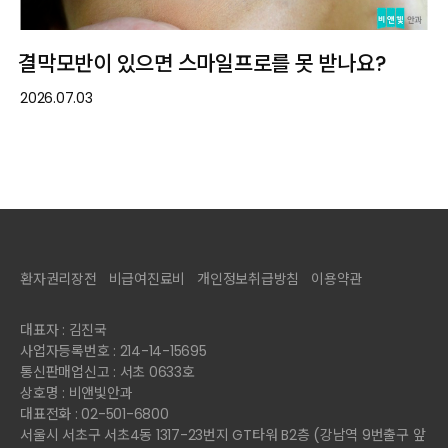
결막모반이 있으면 스마일프로를 못 받나요?
2026.07.03
환자권리장전
비급여진료비
개인정보취급방침
이용약관
대표자 : 김진국
사업자등록번호 : 214-14-15695
통신판매업신고 : 서초 0633호
상호명 : 비앤빛안과
대표전화 : 02-501-6800
서울시 서초구 서초4동 1317-23번지 GT타워 B2층 (강남역 9번출구 앞