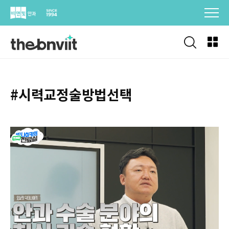
Skip
to
content
#시력교정술방법선택