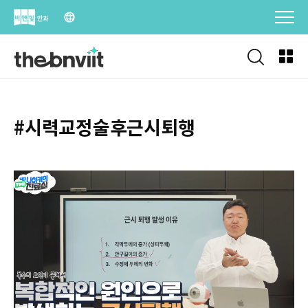
Skip
to
content
#시력교정술후근시퇴행