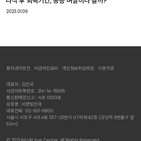
라식 후 회복기간, 통증 며칠이나 갈까?
2023.01.09
환자권리장전
비급여진료비
개인정보취급방침
이용약관
대표자 : 김진국
사업자등록번호 : 214-14-15695
통신판매업신고 : 서초 0633호
상호명 : 비앤빛안과
대표전화 : 02-501-6800
서울시 서초구 서초4동 1317-23번지 GT타워 B2층 (강남역 9번출구 앞
50m)
© 2021 B&Viit Eye Center. All Rights Reserved.