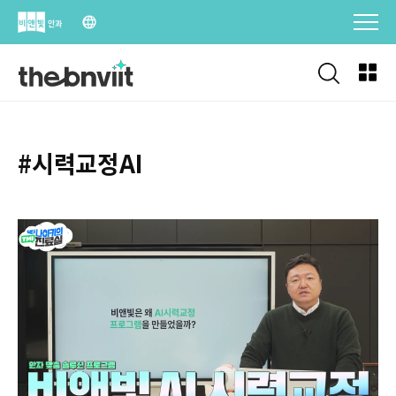
Skip
to
content
#시력교정AI