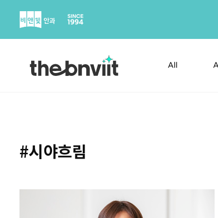
Skip
to
content
All
A
#시야흐림