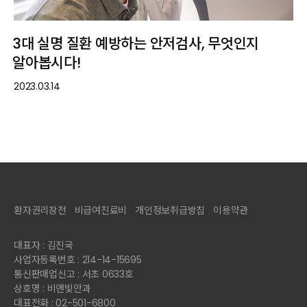
3대 실명 질환 예방하는 안저검사, 무엇인지
알아봅시다!
2023.03.14
환자권리장전
비급여진료비
개인정보취급방침
이용약관
대표자 : 김진국
사업자등록번호 : 214-14-15695
통신판매업신고 : 서초 0633호
상호명 : 비앤빛안과
대표전화 : 02-501-6800