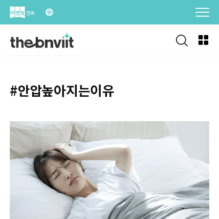
Skip
to
content
#안압높아지는이유