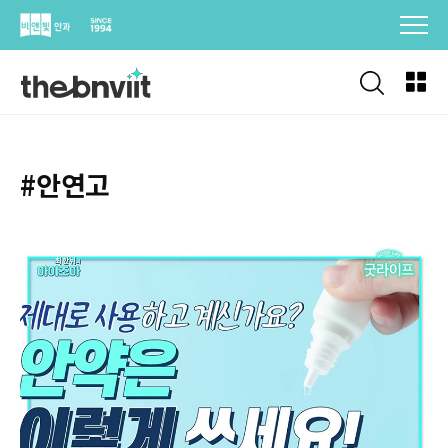
Skip
to
content
#안연고