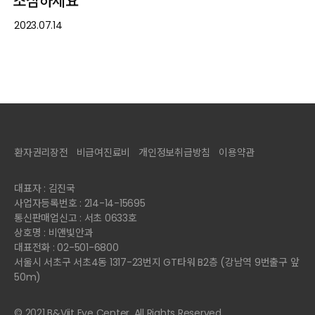
조심하세요
2023.07.14
환자권리장전
비급여진료비
개인정보취급방침
이용약관
대표자 : 김진국
사업자등록번호 : 214-14-15695
통신판매업신고 : 서초 0633호
상호명 : 비앤빛안과
대표전화 : 02-501-6800
서울시 서초구 서초4동 1317-23번지 GT타워 B2층 (강남역 9번출구 앞
50m)
© 2021 B&Viit Eye Center. All Rights Reserved.