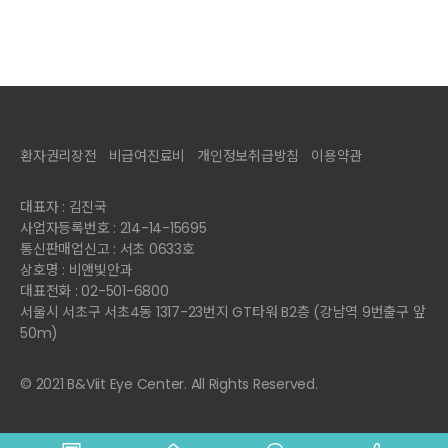
환자권리장전
비급여진료비
개인정보취급방침
이용약관
대표자 : 김진국
사업자등록번호 : 214-14-15695
통신판매업신고 : 서초 0633호
상호명 : 비앤빛안과
대표전화 : 02-501-6800
서울시 서초구 서초4동 1317-23번지 GT타워 B2층 (강남역 9번출구 앞
50m)
© 2021 B&Viit Eye Center. All Rights Reserved.