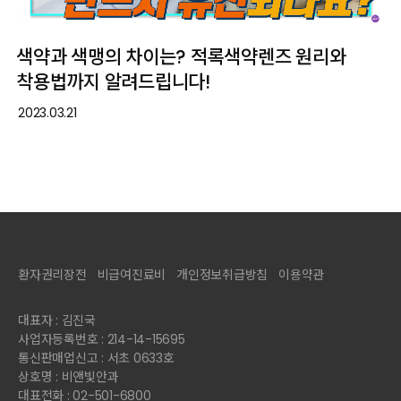
색약과 색맹의 차이는? 적록색약렌즈 원리와
착용법까지 알려드립니다!
2023.03.21
환자권리장전
비급여진료비
개인정보취급방침
이용약관
대표자 : 김진국
사업자등록번호 : 214-14-15695
통신판매업신고 : 서초 0633호
상호명 : 비앤빛안과
대표전화 : 02-501-6800