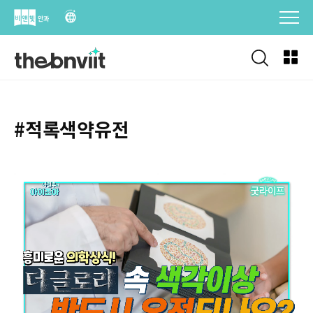
Skip
to
content
#적록색약유전