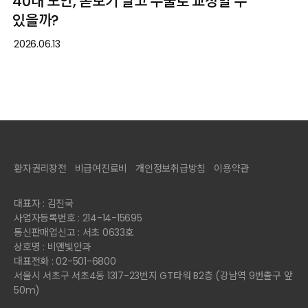
40대 노안, 돋보기 말고 수술로 교정할 수
있을까?
2026.06.13
환자권리장전
비급여진료비
개인정보취급방침
이용약관
대표자 : 김진국
사업자등록번호 : 214-14-15695
통신판매업신고 : 서초 0633호
상호명 : 비앤빛안과
대표전화 : 02-501-6800
서울시 서초구 서초4동 1317-23번지 GT타워 B2층 (강남역 9번출구 앞
50m)