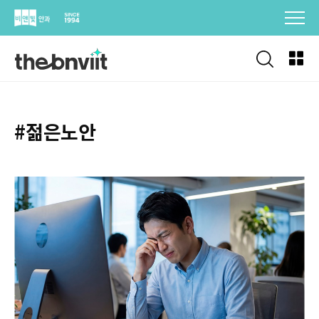
Skip
to
content
#젊은노안