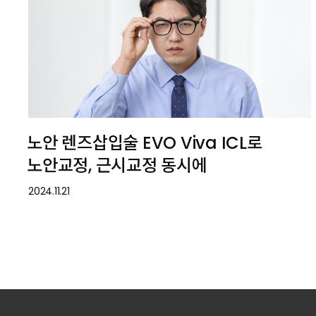
노안 렌즈삽입술 EVO Viva ICL로
노안교정, 근시교정 동시에
2024.11.21