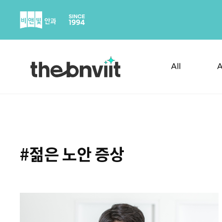
Skip
to
content
All
A
#젊은 노안 증상