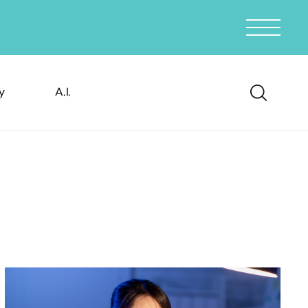
y
A.I.