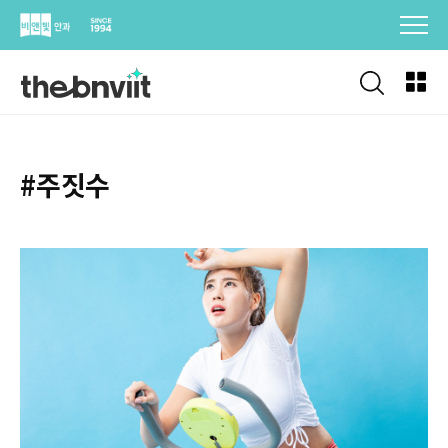
Skip
to
content
#주짓수