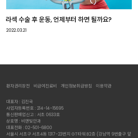
라섹 수술 후 운동, 언제부터 하면 될까요?
2022.03.21
환자권리장전
비급여진료비
개인정보취급방침
이용약관
대표자 : 김진국
사업자등록번호 : 214-14-15695
통신판매업신고 : 서초 0633호
상호명 : 비앤빛안과
대표전화 : 02-501-6800
서울시 서초구 서초4동 1317-23번지 GT타워 B2층 (강남역 9번출구 앞