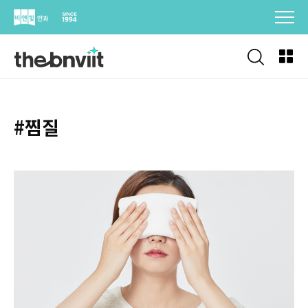
Skip
to
content
#찜질