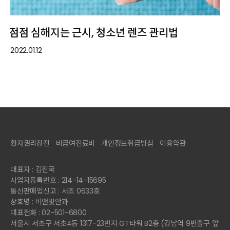
점점 심해지는 근시, 청소년 렌즈 관리법
2022.01.12
환자권리장전
비급여진료비
개인정보취급방침
이용약관
대표자 : 김진국
사업자등록번호 : 214-14-15695
통신판매업신고 : 서초 0633호
상호명 : 비앤빛안과
대표전화 : 02-501-6800
서울시 서초구 서초4동 1317-23번지 GT타워 B2층 (강남역 9번출구 앞