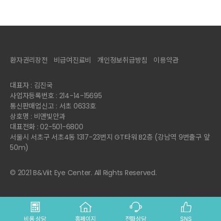
환자권리장전
비급여진료비
개인정보취급방침
이용약관
대표자 : 김진국
사업자등록번호 : 214-14-15695
통신판매업신고 : 서초 0633호
상호명 : 비앤빛안과
대표전화 : 02-501-6800
서울시 서초구 서초4동 1317-23번지 GT타워 B2층 (강남역 9번출구 앞
50m)
© 2021 B&Viit Eye Center. All Rights Reserved.
비용 상담
홈페이지
전화상담
SNS