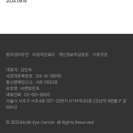
2024.08.19
환자권리장전
비급여진료비
개인정보취급방침
이용약관
대표자 : 김진국
사업자등록번호 : 214-14-15695
통신판매업신고 : 서초 0633호
상호명 : 비앤빛안과
대표전화 : 02-501-6800
서울시 서초구 서초4동 1317-23번지 GT타워 B2층 (강남역 9번출구 앞
50m)
© 2021 B&Viit Eye Center. All Rights Reserved.