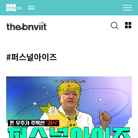
Skip
to
content
#퍼스널아이즈