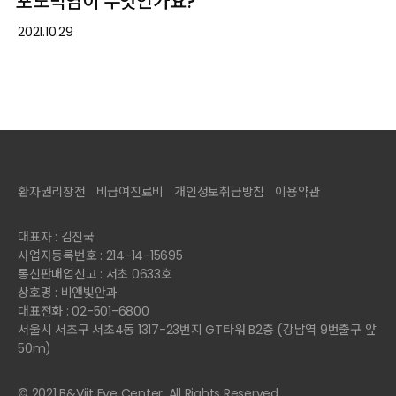
포도막염이 무엇인가요?
2021.10.29
환자권리장전
비급여진료비
개인정보취급방침
이용약관
대표자 : 김진국
사업자등록번호 : 214-14-15695
통신판매업신고 : 서초 0633호
상호명 : 비앤빛안과
대표전화 : 02-501-6800
서울시 서초구 서초4동 1317-23번지 GT타워 B2층 (강남역 9번출구 앞
50m)
© 2021 B&Viit Eye Center. All Rights Reserved.