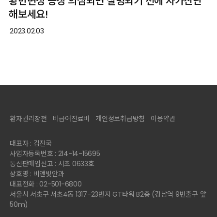
황반변성 증상 의심되면 실명되기 전에 자가진단
해보세요!
2023.02.03
환자권리장전
비급여진료비
개인정보취급방침
이용약관
대표자 : 김진국
사업자등록번호 : 214-14-15695
통신판매업신고 : 서초 0633호
상호명 : 비앤빛안과
대표전화 : 02-501-6800
서울시 서초구 서초4동 1317-23번지 GT타워 B2층 (강남역 9번출구 앞
50m)