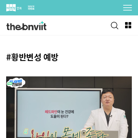
Skip
to
content
#황반변성 예방