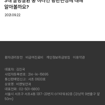
3대 실명질환 중 하나인 황반변성에 대해
알아볼까요?
2021.09.22
환자권리장전
비급여진료비
개인정보취급방침
이용약관
대표자 : 김진국
사업자등록번호 : 214-14-15695
통신판매업신고 : 서초 0633호
상호명 : 비앤빛안과
대표전화 : 02-501-6800
서울시 서초구 서초4동 1317-23번지 GT타워 B2층 (강남역 9번출구 앞
50m)