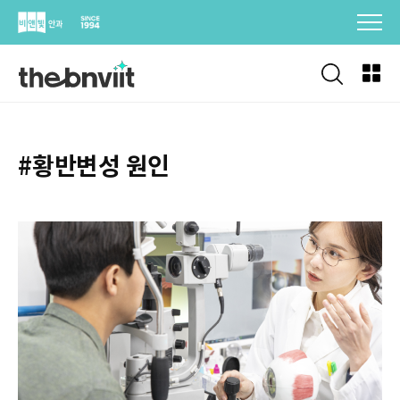
Skip
to
content
#황반변성 원인