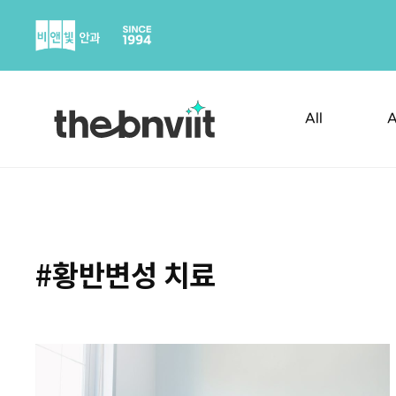
Skip
to
content
All
A
#황반변성 치료