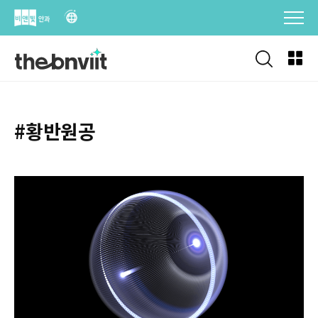
Skip
to
content
#황반원공