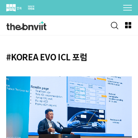
Skip
to
content
#KOREA EVO ICL 포럼