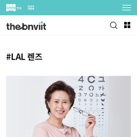
Skip
to
content
#LAL 렌즈