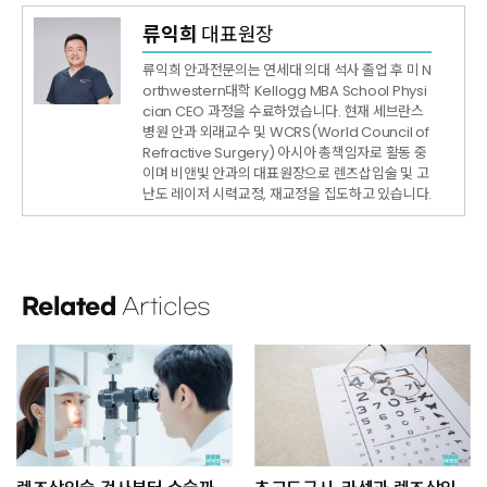
류익희
대표원장
류익희 안과전문의는 연세대 의대 석사 졸업 후 미 N
orthwestern대학 Kellogg MBA School Physi
cian CEO 과정을 수료하였습니다. 현재 세브란스
병원 안과 외래교수 및 WCRS(World Council of
Refractive Surgery) 아시아 총책임자로 활동 중
이며 비앤빛 안과의 대표원장으로 렌즈삽입술 및 고
난도 레이저 시력교정, 재교정을 집도하고 있습니다.
Related
Articles