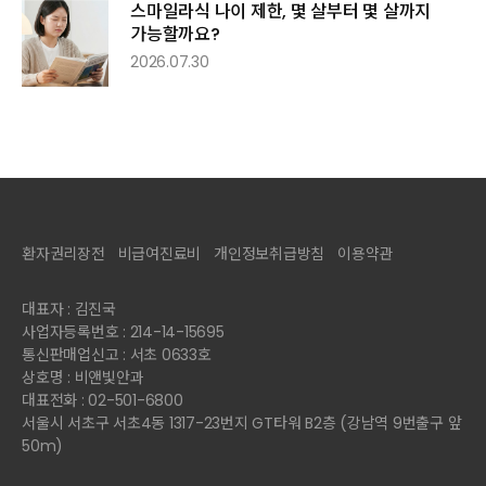
스마일라식 나이 제한, 몇 살부터 몇 살까지
가능할까요?
2026.07.30
환자권리장전
비급여진료비
개인정보취급방침
이용약관
대표자 : 김진국
사업자등록번호 : 214-14-15695
통신판매업신고 : 서초 0633호
상호명 : 비앤빛안과
대표전화 : 02-501-6800
서울시 서초구 서초4동 1317-23번지 GT타워 B2층 (강남역 9번출구 앞
50m)