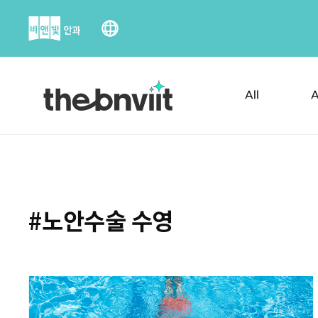
Skip
to
content
All
A
#노안수술 수영