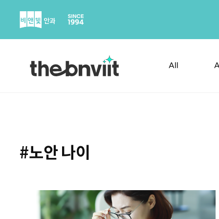
Skip
to
content
All
A
#노안 나이