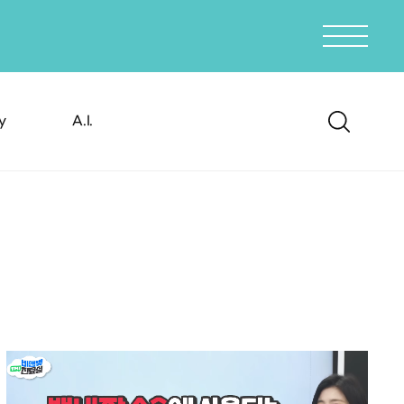
y
A.I.