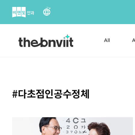
Skip
to
content
All
A
#다초점인공수정체