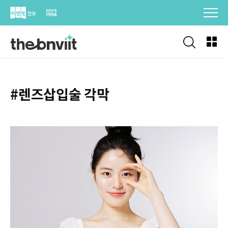
Skip
to
content
#렌즈삽입술 각막