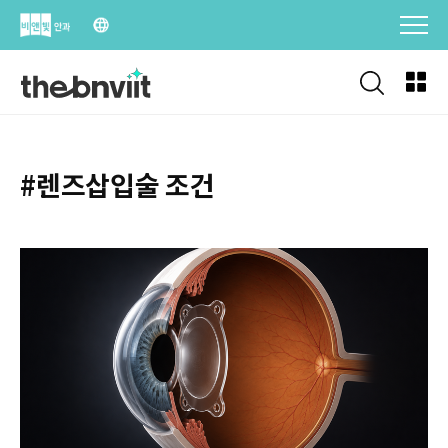
Skip
to
content
#렌즈삽입술 조건