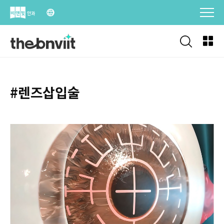
Skip
to
content
#렌즈삽입술