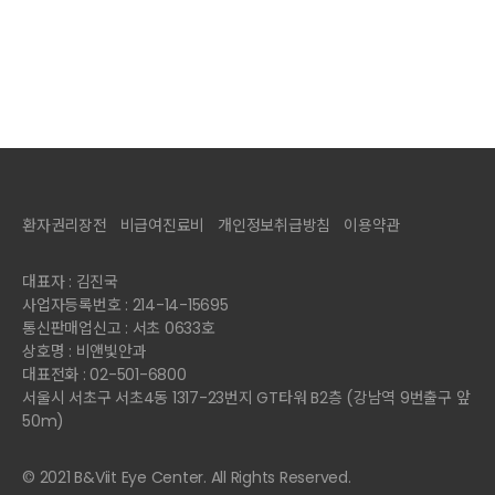
환자권리장전
비급여진료비
개인정보취급방침
이용약관
대표자 : 김진국
사업자등록번호 : 214-14-15695
통신판매업신고 : 서초 0633호
상호명 : 비앤빛안과
대표전화 : 02-501-6800
서울시 서초구 서초4동 1317-23번지 GT타워 B2층 (강남역 9번출구 앞
50m)
© 2021 B&Viit Eye Center. All Rights Reserved.