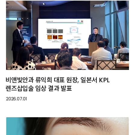
비앤빛안과 류익희 대표 원장, 일본서 KPL
렌즈삽입술 임상 결과 발표
2026.07.01