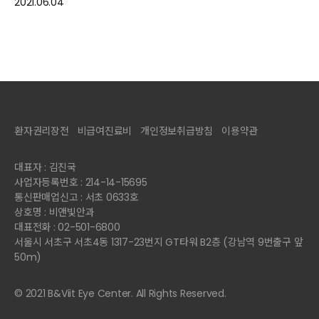
2021.06.04
환자권리장전
비급여진료비
개인정보취급방침
이용약관
대표자 : 김진국
사업자등록번호 : 214-14-15695
통신판매업신고 : 서초 0633호
상호명 : 비앤빛안과
대표전화 : 02-501-6800
서울시 서초구 서초4동 1317-23번지 GT타워 B2층 (강남역 9번출구 앞
50m)
© 2021 B&Viit Eye Center. All Rights Reserved.