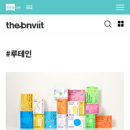
Skip
to
content
#루테인