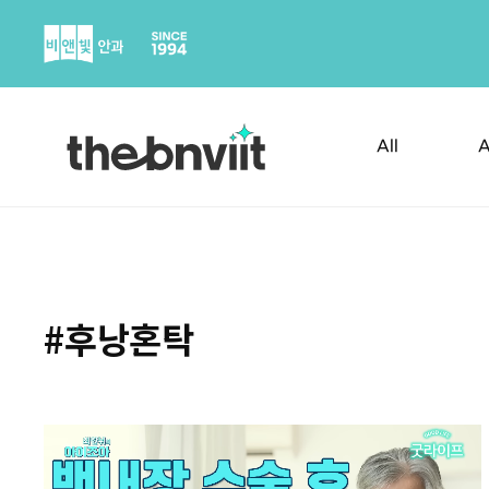
Skip
to
content
All
A
#후낭혼탁