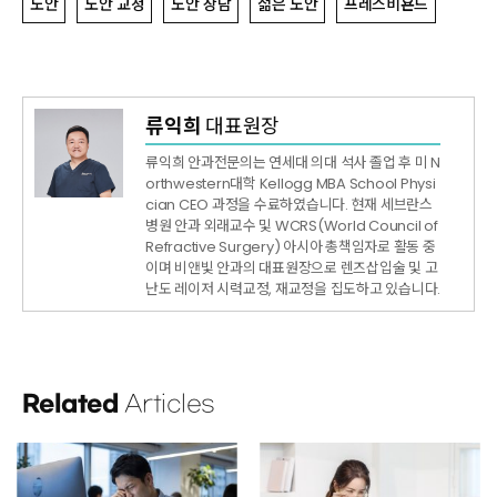
노안
노안 교정
노안 상담
젊은 노안
프레스비욘드
류익희
대표원장
류익희 안과전문의는 연세대 의대 석사 졸업 후 미 N
orthwestern대학 Kellogg MBA School Physi
cian CEO 과정을 수료하였습니다. 현재 세브란스
병원 안과 외래교수 및 WCRS(World Council of
Refractive Surgery) 아시아 총책임자로 활동 중
이며 비앤빛 안과의 대표원장으로 렌즈삽입술 및 고
난도 레이저 시력교정, 재교정을 집도하고 있습니다.
Related
Articles