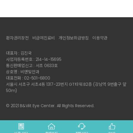
환자권리장전
비급여진료비
개인정보취급방침
이용약관
대표자 : 김진국
사업자등록번호 : 214-14-15695
통신판매업신고 : 서초 0633호
상호명 : 비앤빛안과
대표전화 : 02-501-6800
서울시 서초구 서초4동 1317-23번지 GT타워 B2층 (강남역 9번출구 앞
50m)
© 2021 B&Viit Eye Center. All Rights Reserved.