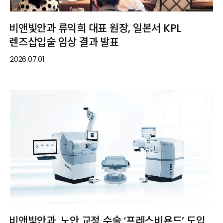
비앤빛안과 류익희 대표 원장, 일본서 KPL
렌즈삽입술 임상 결과 발표
2026.07.01
비앤빛안과, 노안 교정 수술 ‘프레스비욘드’ 도입