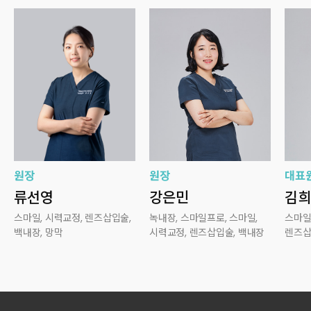
원장
원장
대표
류선영
강은민
김희
스마일, 시력교정, 렌즈삽입술,
녹내장, 스마일프로, 스마일,
스마일
백내장, 망막
시력교정, 렌즈삽입술, 백내장
렌즈삽