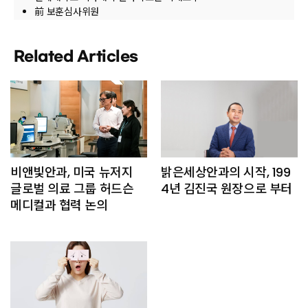
前 보훈심사위원
Intracor User Meeting 회장
Alcon Wavelight User Meeting 회장
Related Articles
Alcon Asia Opinion Leader前 연세대학교 경영대학원
최고경영자과정 의료이사
前 고대ICP총 교우회 보건 담당부회장
제27대 연세대학교 총동문회 상임이사
대한네트워크병의원협회 이사
비앤빛안과, 미국 뉴저지
밝은세상안과의 시작, 199
글로벌 의료 그룹 허드슨
4년 김진국 원장으로 부터
메디컬과 협력 논의