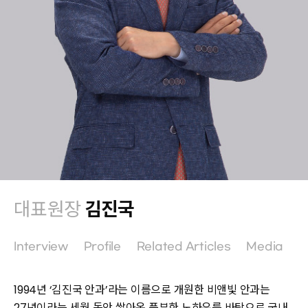
대표원장
김진국
Interview
Profile
Related Articles
Media
N
1994년 ‘김진국 안과’라는 이름으로 개원한 비앤빛 안과는
27년이라는 세월 동안 쌓아온 풍부한 노하우를 바탕으로 국내