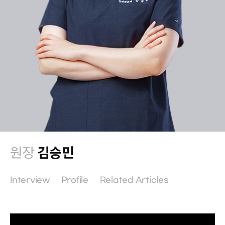
원장
김승민
Interview
Profile
Related Articles