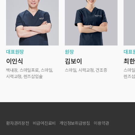
대표원장
원장
대표
이인식
김보이
최한
백내장, 스마일프로, 스마일,
스마일, 시력교정, 건조증
스마일
시력교정, 렌즈삽입술
렌즈삽
환자권리장전
비급여진료비
개인정보취급방침
이용약관