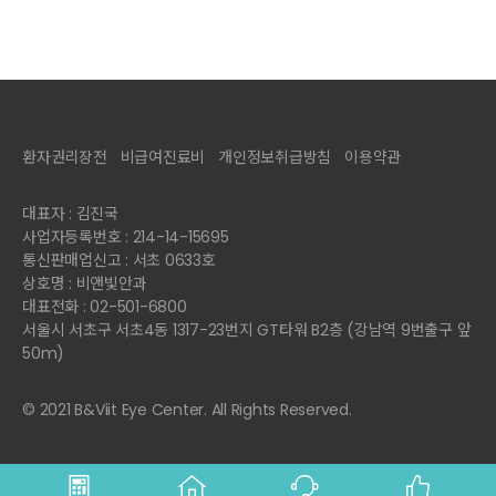
환자권리장전
비급여진료비
개인정보취급방침
이용약관
대표자 : 김진국
사업자등록번호 : 214-14-15695
통신판매업신고 : 서초 0633호
상호명 : 비앤빛안과
대표전화 : 02-501-6800
서울시 서초구 서초4동 1317-23번지 GT타워 B2층 (강남역 9번출구 앞
50m)
© 2021 B&Viit Eye Center. All Rights Reserved.