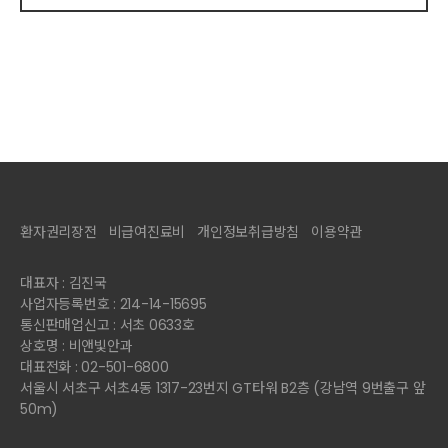
환자권리장전
비급여진료비
개인정보취급방침
이용약관
대표자 : 김진국
사업자등록번호 : 214-14-15695
통신판매업신고 : 서초 0633호
상호명 : 비앤빛안과
대표전화 : 02-501-6800
서울시 서초구 서초4동 1317-23번지 GT타워 B2층 (강남역 9번출구 앞
50m)